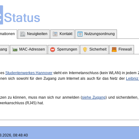
rmationen
Neuigkeiten
Kontakt
Nutzungsordnung
gang
MAC-Adressen
Sperrungen
Sicherheit
Firewall
des
Studentenwerkes Hannover
steht ein Internetanschluss (kein WLAN) in jedem 
nen sich sowohl für den Zugang zum Internet als auch für das Netz der
Leibniz
zen zu können, muss man sich nur anmelden (
siehe Zugang
) und sicherstelle
erkanschluss (RJ45) hat.
8.2026, 08:48:40